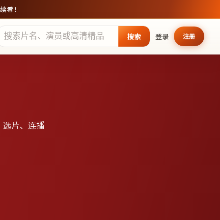
继续看！
搜索
登录
注册
、选片、连播