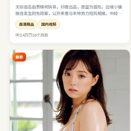
天际追击由贾樟柯执导，印度出品，类型为冒险。边境小镇
接连发生的失踪案，让外来者与本地势力短兵相接。中段节
奏放缓，为终局的多线收束积蓄足够的情感势能。值得在大
高清精品
国内视频
银幕或高质量终端上观看，声画细节信息丰富。
2.4万
16个月前
最新