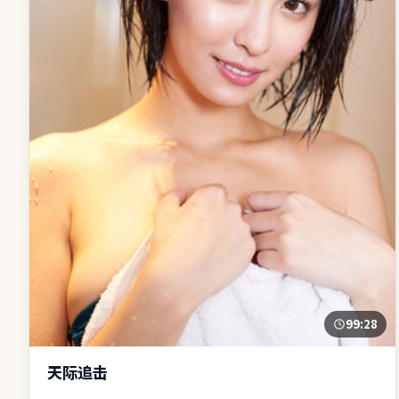
99:28
天际追击