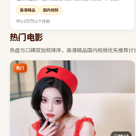
判或对峙戏密集，台词信息量大且经得起反复琢磨。结尾收
高清精品
国内视频
束有力，余味可在离场后继续发酵一段时间。
2.3万
11个月前
热门电影
热度与口碑双加权排序，
高清精品国内视频
优先推荐讨
热门
99:18