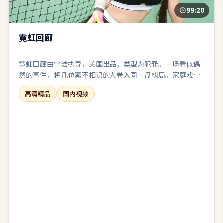
99:20
霓虹回廊
霓虹回廊由宁浩执导，美国出品，类型为犯罪。一场看似偶
然的事件，将几位素不相识的人卷入同一盘棋局。家庭戏烟
火气足，餐桌与走廊成为矛盾爆发的高频场景。适合与友人
高清精品
国内视频
观影后延续讨论：关于选择、代价与和解。