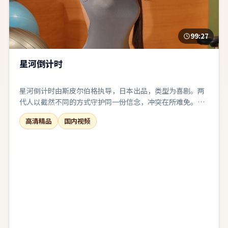
99:27
星河倒计时
星河倒计时由斯皮尔伯格执导，日本出品，类型为喜剧。两
代人以截然不同的方式守护同一份信念，冲突在所难免。叙
事在回忆与现实之间切换，人物动机随着线索推进层层剥
高清精品
国内视频
茧。在娱乐性与表达欲之间取得了相对稳态的平衡。