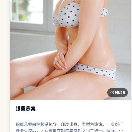
99:29
银翼悬案
银翼悬案由林超贤执导，印度出品，类型为惊悚。一次例行
任务失控后，团队被迫在制度与良知之间二选一。法庭、谈