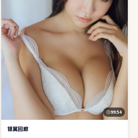
99:54
银翼回廊