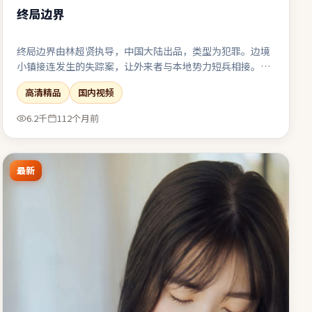
终局边界
终局边界由林超贤执导，中国大陆出品，类型为犯罪。边境
小镇接连发生的失踪案，让外来者与本地势力短兵相接。喜
剧桥段嵌入悲剧底色，笑过之后仍有回甘与唏嘘。值得在大
高清精品
国内视频
银幕或高质量终端上观看，声画细节信息丰富。
6.2千
112个月前
最新