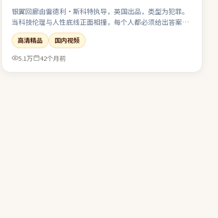
银翼回廊由雷德利·斯科特执导，英国出品，类型为犯罪。
当科技伦理与人性底线正面相撞，每个人都必须给出答案。
配乐克制，环境声与沉默段落被当作重要的“台词”来使
高清精品
国内视频
用。在娱乐性与表达欲之间取得了相对稳态的平衡。
5.1万
42个月前