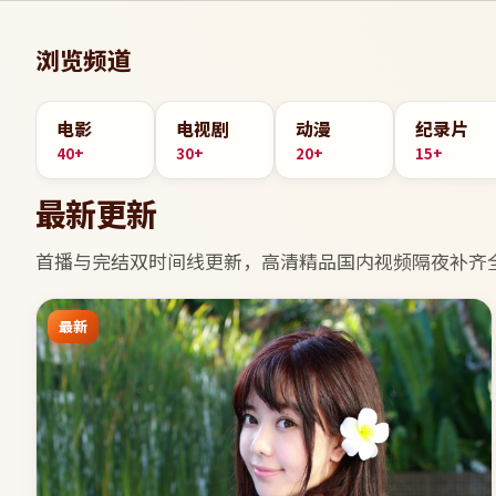
浏览频道
电影
电视剧
动漫
纪录片
40+
30+
20+
15+
最新更新
首播与完结双时间线更新，
高清精品国内视频
隔夜补齐
最新