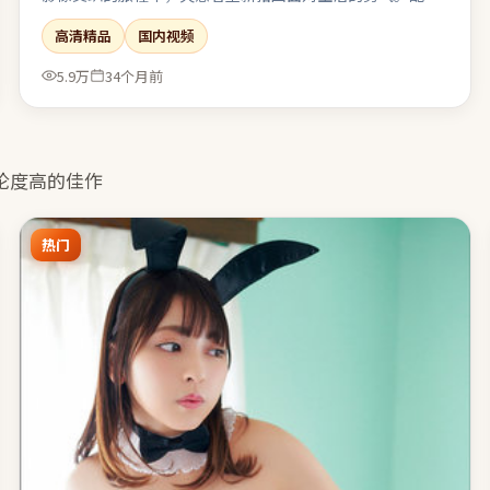
克制，环境声与沉默段落被当作重要的“台词”来使用。整
高清精品
国内视频
体完成度高，适合喜欢强情节与人物弧光的观众。
5.9万
34个月前
论度高的佳作
热门