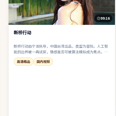
99:16
断桥行动
断桥行动由宁浩执导，中国台湾出品，类型为冒险。人工智
能的边界被一再试探，情感是否可被算法模拟成为焦点。镜
头长期贴近角色面部与肢体，以细腻表演撑起情绪张力。结
高清精品
国内视频
尾收束有力，余味可在离场后继续发酵一段时间。