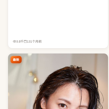
3.8千
131个月前
最新